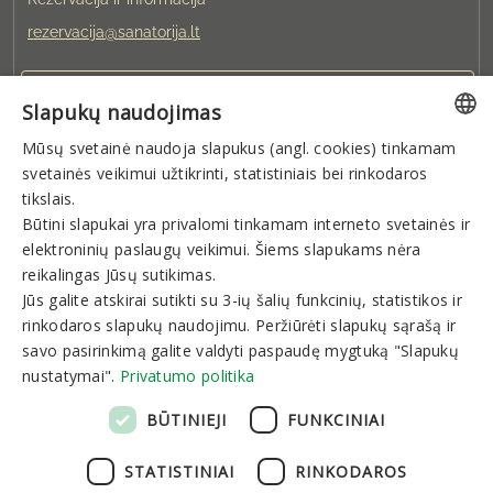
rezervacija@sanatorija.lt
+37031360220
Slapukų naudojimas
Mūsų svetainė naudoja slapukus (angl. cookies) tinkamam
Galite rezervuoti:
LITHUANIAN
svetainės veikimui užtikrinti, statistiniais bei rinkodaros
I-V 8:00-19:00
VI-VII 9:00-15:00
GERMAN
tikslais.
Būtini slapukai yra privalomi tinkamam interneto svetainės ir
ENGLISH
elektroninių paslaugų veikimui. Šiems slapukams nėra
Naujienlaiškis
RUSSIAN
reikalingas Jūsų sutikimas.
Jūs galite atskirai sutikti su 3-ių šalių funkcinių, statistikos ir
rinkodaros slapukų naudojimu. Peržiūrėti slapukų sąrašą ir
savo pasirinkimą galite valdyti paspaudę mygtuką "Slapukų
nustatymai".
Privatumo politika
Prenumeruoti
BŪTINIEJI
FUNKCINIAI
STATISTINIAI
RINKODAROS