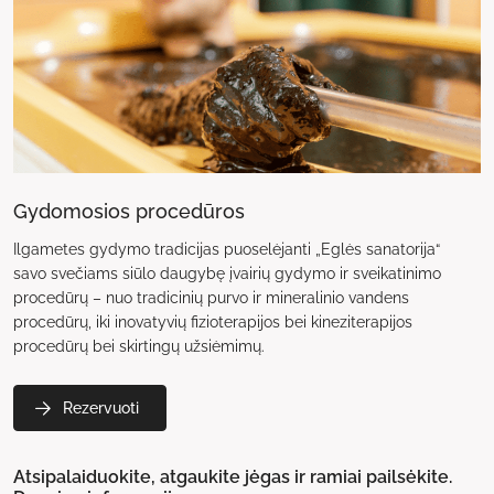
Gydomosios procedūros
Ilgametes gydymo tradicijas puoselėjanti „Eglės sanatorija“
savo svečiams siūlo daugybę įvairių gydymo ir sveikatinimo
procedūrų – nuo tradicinių purvo ir mineralinio vandens
procedūrų, iki inovatyvių fizioterapijos bei kineziterapijos
procedūrų bei skirtingų užsiėmimų.
Rezervuoti
Atsipalaiduokite, atgaukite jėgas ir ramiai pailsėkite.