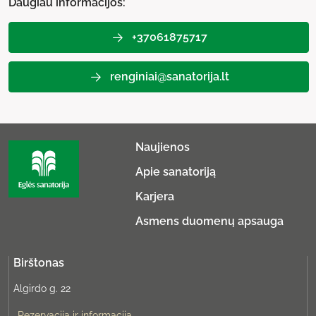
Daugiau informacijos:
+37061875717
renginiai@sanatorija.lt
Naujienos
Apie sanatoriją
Karjera
Asmens duomenų apsauga
Birštonas
Algirdo g. 22
Rezervacija ir informacija