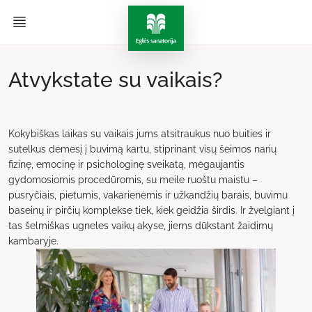
Atvykstate su vaikais?
Kokybiškas laikas su vaikais jums atsitraukus nuo buities ir
sutelkus dėmesį į buvimą kartu, stiprinant visų šeimos narių
fizinę, emocinę ir psichologinę sveikatą, mėgaujantis
gydomosiomis procedūromis, su meile ruoštu maistu –
pusryčiais, pietumis, vakarienėmis ir užkandžių barais, buvimu
baseinų ir pirčių komplekse tiek, kiek geidžia širdis. Ir žvelgiant į
tas šelmiškas ugneles vaikų akyse, jiems dūkstant žaidimų
kambaryje.