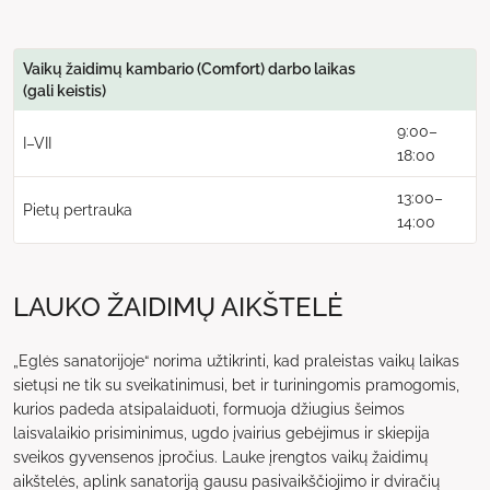
Vaikų žaidimų kambario (Comfort) darbo laikas
(gali keistis)
9:00–
I–VII
18:00
13:00–
Pietų pertrauka
14:00
LAUKO ŽAIDIMŲ AIKŠTELĖ
„Eglės sanatorijoje“ norima užtikrinti, kad praleistas vaikų laikas
sietųsi ne tik su sveikatinimusi, bet ir turiningomis pramogomis,
kurios padeda atsipalaiduoti, formuoja džiugius šeimos
laisvalaikio prisiminimus, ugdo įvairius gebėjimus ir skiepija
sveikos gyvensenos įpročius. Lauke įrengtos vaikų žaidimų
aikštelės, aplink sanatoriją gausu pasivaikščiojimo ir dviračių