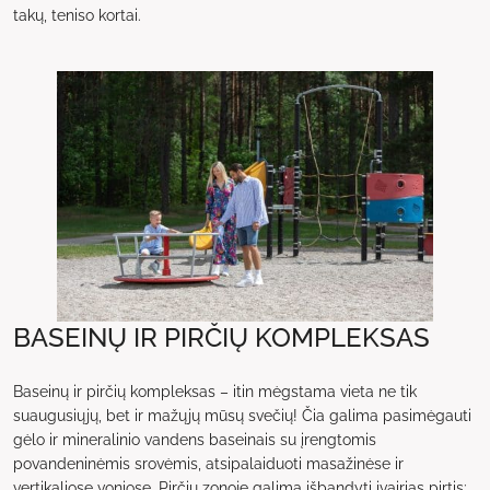
takų, teniso kortai.
BASEINŲ IR PIRČIŲ KOMPLEKSAS
Baseinų ir pirčių kompleksas – itin mėgstama vieta ne tik
suaugusiųjų, bet ir mažųjų mūsų svečių! Čia galima pasimėgauti
gėlo ir mineralinio vandens baseinais su įrengtomis
povandeninėmis srovėmis, atsipalaiduoti masažinėse ir
vertikaliose voniose. Pirčių zonoje galima išbandyti įvairias pirtis: