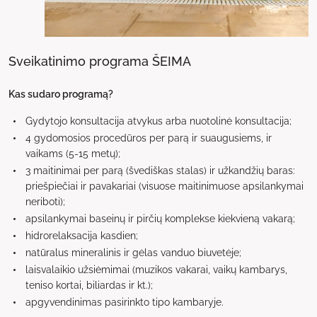
Sveikatinimo programa ŠEIMA
Kas sudaro programą?
Gydytojo konsultacija atvykus arba nuotolinė konsultacija;
4 gydomosios procedūros per parą ir suaugusiems, ir
vaikams (5-15 metų);
3 maitinimai per parą (švediškas stalas) ir užkandžių baras:
priešpiečiai ir pavakariai (visuose maitinimuose apsilankymai
neriboti);
apsilankymai baseinų ir pirčių komplekse kiekvieną vakarą;
hidrorelaksacija kasdien;
natūralus mineralinis ir gėlas vanduo biuvetėje;
laisvalaikio užsiėmimai (muzikos vakarai, vaikų kambarys,
teniso kortai, biliardas ir kt.);
apgyvendinimas pasirinkto tipo kambaryje.