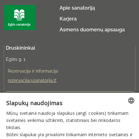
Apie sanatoriją
Karjera
Asmens duomenų apsauga
Druskininkai
Eglės g. 1
Rezervacija ir informacija
rezervacija@sanatorija.lt
+37031360220
Slapukų naudojimas
Mūsų svetainė naudoja slapukus (angl. cookies) tinkamam
Galite rezervuoti:
LITHUANIAN
svetainės veikimui užtikrinti, statistiniais bei rinkodaros
I-V 8:00-19:00
VI-VII 9:00-15:00
GERMAN
tikslais.
Būtini slapukai yra privalomi tinkamam interneto svetainės ir
ENGLISH