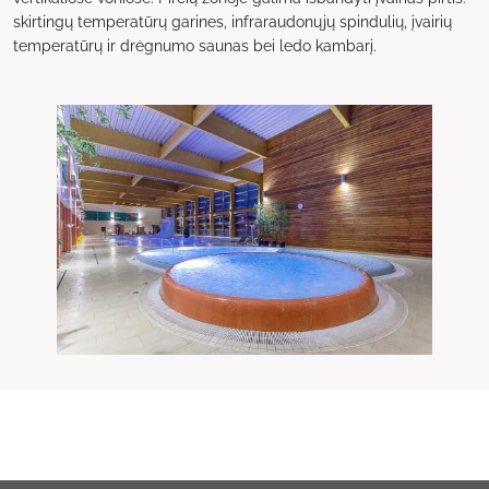
skirtingų temperatūrų garines, infraraudonųjų spindulių, įvairių
temperatūrų ir drėgnumo saunas bei ledo kambarį.