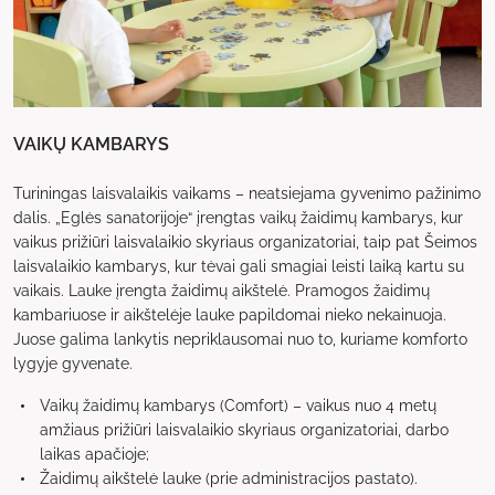
VAIKŲ KAMBARYS
Turiningas laisvalaikis vaikams – neatsiejama gyvenimo pažinimo
dalis. „Eglės sanatorijoje“ įrengtas vaikų žaidimų kambarys, kur
vaikus prižiūri laisvalaikio skyriaus organizatoriai, taip pat Šeimos
laisvalaikio kambarys, kur tėvai gali smagiai leisti laiką kartu su
vaikais. Lauke įrengta žaidimų aikštelė. Pramogos žaidimų
kambariuose ir aikštelėje lauke papildomai nieko nekainuoja.
Juose galima lankytis nepriklausomai nuo to, kuriame komforto
lygyje gyvenate.
Vaikų žaidimų kambarys (Comfort) – vaikus nuo 4 metų
amžiaus prižiūri laisvalaikio skyriaus organizatoriai, darbo
laikas apačioje;
Žaidimų aikštelė lauke (prie administracijos pastato).