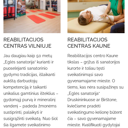
REABILITACIJOS
REABILITACIJOS
CENTRAS VILNIUJE
CENTRAS KAUNE
Jau daugiau kaip 50 metų
Reabilitacijos centro Kaune
„Eglės sanatorija“ kurianti ir
tikslas – grįžus iš sanatorijos
puoselėjanti sanatorinio
kurorte ir toliau tęsti
gydymo tradicijas, išlaikanti
sveikatinimąsi savo
aukštą darbuotojų
gyvenamajame mieste. O
kompetenciją ir taikanti
tiems, kas nėra susipažinęs su
unikalius gamtinius išteklius –
„Eglės sanatorija“
gydomąjį purvą ir mineralinį
Druskininkuose ar Birštone,
vandenį – padeda žmonėms
kviečiame pradėti
sustiprinti, palaikyti ir
sveikatingumo kelionę būtent
susigrąžinti sveikatą. Nuo šiol
čia – savo gyvenamajame
šia ilgamete sveikatinimo
mieste. Kvalifikuoti gydytojai