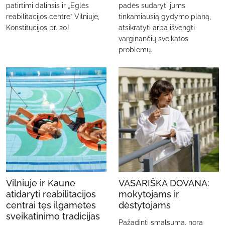
patirtimi dalinsis ir „Eglės
padės sudaryti jums
reabilitacijos centre” Vilniuje,
tinkamiausią gydymo planą,
Konstitucijos pr. 20!
atsikratyti arba išvengti
varginančių sveikatos
problemų.
Vilniuje ir Kaune
VASARIŠKA DOVANA:
atidaryti reabilitacijos
mokytojams ir
centrai tęs ilgametes
dėstytojams
sveikatinimo tradicijas
Pažadinti smalsumą, norą