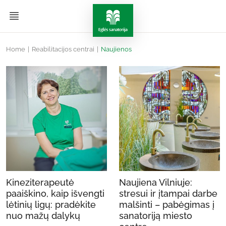
Home
|
Reabilitacijos centrai
|
Naujienos
Kineziterapeutė
Naujiena Vilniuje:
paaiškino, kaip išvengti
stresui ir įtampai darbe
lėtinių ligų: pradėkite
malšinti – pabėgimas į
nuo mažų dalykų
sanatoriją miesto