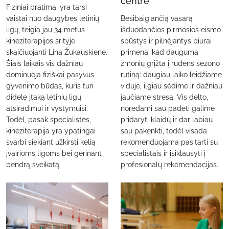
centre
Fiziniai pratimai yra tarsi
vaistai nuo daugybės lėtinių
Besibaigiančią vasarą
ligų, teigia jau 34 metus
išduodančios pirmosios eismo
kineziterapijos srityje
spūstys ir pilnėjantys biurai
skaičiuojanti Lina Žukauskienė.
primena, kad dauguma
Šiais laikais vis dažniau
žmonių grįžta į rudens sezono
dominuoja fiziškai pasyvus
rutiną: daugiau laiko leidžiame
gyvenimo būdas, kuris turi
viduje, ilgiau sėdime ir dažniau
didelę įtaką lėtinių ligų
jaučiame stresą. Vis dėlto,
atsiradimui ir vystymuisi.
norėdami sau padėti galime
Todėl, pasak specialistės,
pridaryti klaidų ir dar labiau
kineziterapija yra ypatingai
sau pakenkti, todėl visada
svarbi siekiant užkirsti kelią
rekomenduojama pasitarti su
įvairioms ligoms bei gerinant
specialistais ir įsiklausyti į
bendrą sveikatą.
profesionalų rekomendacijas.