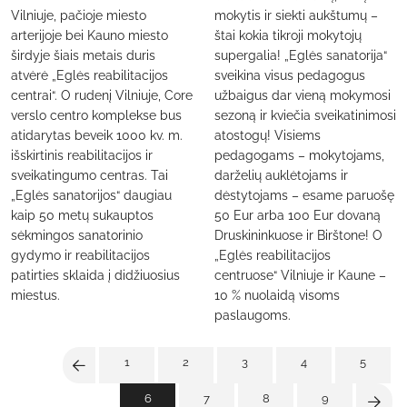
Vilniuje, pačioje miesto
mokytis ir siekti aukštumų –
arterijoje bei Kauno miesto
štai kokia tikroji mokytojų
širdyje šiais metais duris
supergalia! „Eglės sanatorija“
atvėrė „Eglės reabilitacijos
sveikina visus pedagogus
centrai“. O rudenį Vilniuje, Core
užbaigus dar vieną mokymosi
verslo centro komplekse bus
sezoną ir kviečia sveikatinimosi
atidarytas beveik 1000 kv. m.
atostogų! Visiems
išskirtinis reabilitacijos ir
pedagogams – mokytojams,
sveikatingumo centras. Tai
darželių auklėtojams ir
„Eglės sanatorijos“ daugiau
dėstytojams – esame paruošę
kaip 50 metų sukauptos
50 Eur arba 100 Eur dovaną
sėkmingos sanatorinio
Druskininkuose ir Birštone! O
gydymo ir reabilitacijos
„Eglės reabilitacijos
patirties sklaida į didžiuosius
centruose“ Vilniuje ir Kaune –
miestus.
10 % nuolaidą visoms
paslaugoms.
1
2
3
4
5
6
7
8
9