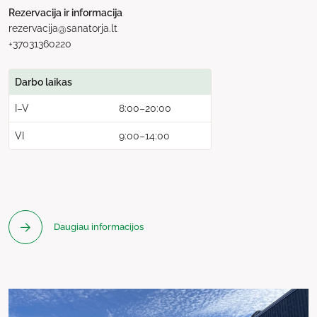
Rezervacija ir informacija
rezervacija@sanatorja.lt
+37031360220
Darbo laikas
I–V
8:00–20:00
VI
9:00–14:00
Daugiau informacijos