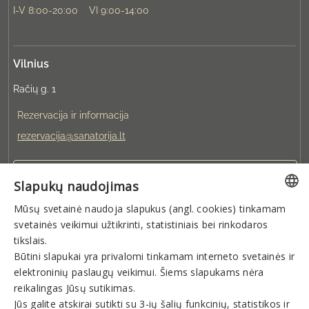
I-V 8:00-20:00
VI 9:00-14:00
Vilnius
Račių g. 1
Rezervacija ir informacija
rezervacija@sanatorija.lt
+37031360220
Slapukų naudojimas
Mūsų svetainė naudoja slapukus (angl. cookies) tinkamam
Galite rezervuoti:
LITHUANIAN
svetainės veikimui užtikrinti, statistiniais bei rinkodaros
I-V 8:00-20:00
GERMAN
tikslais.
Būtini slapukai yra privalomi tinkamam interneto svetainės ir
ENGLISH
elektroninių paslaugų veikimui. Šiems slapukams nėra
Naujienlaiškis
RUSSIAN
reikalingas Jūsų sutikimas.
Jūs galite atskirai sutikti su 3-ių šalių funkcinių, statistikos ir