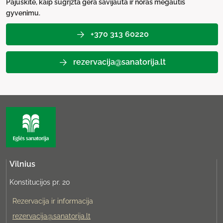
Pajuskite, kaip sugrįžta gera savijauta ir noras mėgautis
gyvenimu.
+370 313 60220
rezervacija@sanatorija.lt
Vilnius
Konstitucijos pr. 20
Rezervacija ir informacija
rezervacija@sanatorija.lt