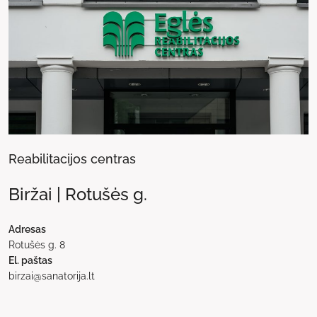
Reabilitacijos centras
Biržai | Rotušės g.
Adresas
Rotušės g. 8
El. paštas
birzai@sanatorija.lt