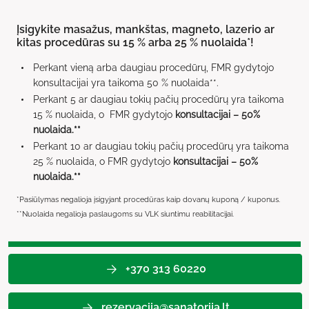
Įsigykite masažus, mankštas, magneto, lazerio ar
kitas procedūras su 15 % arba 25 % nuolaida*!
Perkant vieną arba daugiau procedūrų, FMR gydytojo
konsultacijai yra taikoma 50 % nuolaida**.
Perkant 5 ar daugiau tokių pačių procedūrų yra taikoma
15 % nuolaida, o FMR gydytojo
konsultacijai – 50%
nuolaida.**
Perkant 10 ar daugiau tokių pačių procedūrų yra taikoma
25 % nuolaida, o FMR gydytojo
konsultacijai – 50%
nuolaida.**
*
Pasiūlymas negalioja įsigyjant procedūras kaip dovanų kuponą / kuponus.
**Nuolaida negalioja paslaugoms su VLK siuntimu reabilitacijai.
+370 313 60220
rezervacija@sanatorija.lt