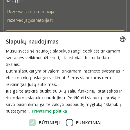
Račių g. 1
Rezervacija ir informacija
rezervacija@sanatorija.lt
+37031360220
Slapukų naudojimas
Mūsų svetainė naudoja slapukus (angl. cookies) tinkamam
Galite rezervuoti:
LITHUANIAN
svetainės veikimui užtikrinti, statistiniais bei rinkodaros
I-V 8:00-20:00
GERMAN
tikslais.
Būtini slapukai yra privalomi tinkamam interneto svetainės ir
ENGLISH
elektroninių paslaugų veikimui. Šiems slapukams nėra
Naujienlaiškis
RUSSIAN
reikalingas Jūsų sutikimas.
Jūs galite atskirai sutikti su 3-ių šalių funkcinių, statistikos ir
rinkodaros slapukų naudojimu. Peržiūrėti slapukų sąrašą ir
savo pasirinkimą galite valdyti paspaudę mygtuką "Slapukų
nustatymai".
Privatumo politika
Prenumeruoti
BŪTINIEJI
FUNKCINIAI