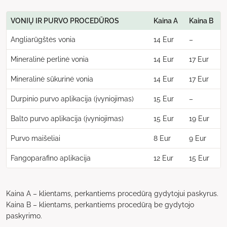
VONIŲ IR PURVO PROCEDŪROS
Kaina A
Kaina B
Angliarūgštės vonia
14 Eur
–
Mineralinė perlinė vonia
14 Eur
17 Eur
Mineralinė sūkurinė vonia
14 Eur
17 Eur
Durpinio purvo aplikacija (įvyniojimas)
15 Eur
–
Balto purvo aplikacija (įvyniojimas)
15 Eur
19 Eur
Purvo maišeliai
8 Eur
9 Eur
Fangoparafino aplikacija
12 Eur
15 Eur
Kaina A ­– klientams, perkantiems procedūrą gydytojui paskyrus.
Kaina B­ – klientams, perkantiems procedūrą be gydytojo
paskyrimo.