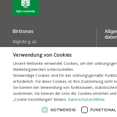
Birštonas
Allg
date
Algirdo g. 22
Reservierung und Informationen
Verwendung von Cookies
rezervacija@sanatorija.lt
Unsere Webseite verwendet Cookies, um den ordnungsgemä
Marketingzwecken sicherzustellen.
+37031360220
Notwendige Cookies sind für das ordnungsgemäße Funktion
I-V 8:00-19:00
erforderlich. Für diese Cookies ist Ihre Zustimmung nicht er
Sie können der Verwendung von funktionalen, statistische
VI-VII 9:00-15:00
zustimmen. Sie können die Liste der Cookies einsehen und 
„Cookie-Einstellungen“ klicken.
Datenschutzrichtlinie
NOTWENDIG
FUNKTIONAL