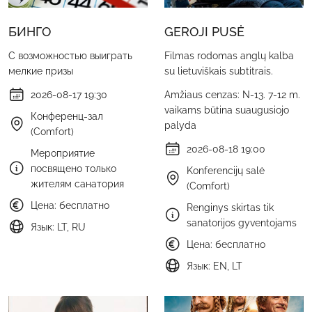
БИНГО
GEROJI PUSĖ
С возможностью выиграть
Filmas rodomas anglų kalba
мелкие призы
su lietuviškais subtitrais.
2026-08-17 19:30
Amžiaus cenzas: N-13. 7-12 m.
vaikams būtina suaugusiojo
Конференц-зал
palyda
(Comfort)
2026-08-18 19:00
Мероприятие
посвящено только
Konferencijų salė
жителям санатория
(Comfort)
Цена: бесплатно
Renginys skirtas tik
sanatorijos gyventojams
Язык: LT, RU
Цена: бесплатно
Язык: EN, LT