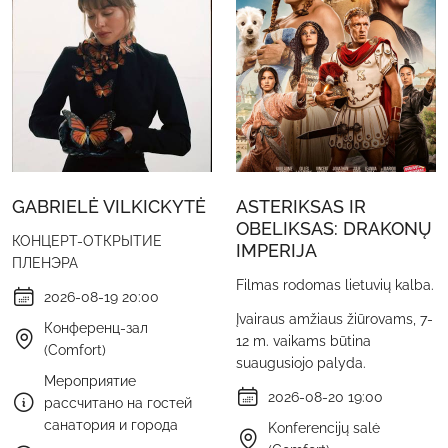
GABRIELĖ VILKICKYTĖ
ASTERIKSAS IR
OBELIKSAS: DRAKONŲ
КОНЦЕРТ-ОТКРЫТИЕ
IMPERIJA
ПЛЕНЭРА
Filmas rodomas lietuvių kalba.
2026-08-19 20:00
Įvairaus amžiaus žiūrovams, 7-
Конференц-зал
12 m. vaikams būtina
(Comfort)
suaugusiojo palyda.
Мероприятие
2026-08-20 19:00
рассчитано на гостей
санатория и города
Konferencijų salė