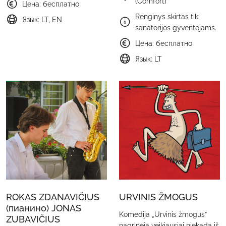
(Comfort)
Цена: бесплатно
Renginys skirtas tik
Язык: LT, EN
sanatorijos gyventojams.
Цена: бесплатно
Язык: LT
ROKAS ZDANAVIČIUS
URVINIS ŽMOGUS
(пианино) JONAS
Komedija „Urvinis žmogus”
ZUBAVIČIUS
nagrinėja veikiausiai niekada iš