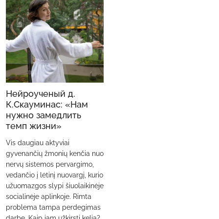
Нейроученый д.
К.Скауминас: «Нам
нужно замедлить
темп жизни»
Vis daugiau aktyviai
gyvenančių žmonių kenčia nuo
nervų sistemos pervargimo,
vedančio į lėtinį nuovargį, kurio
užuomazgos slypi šiuolaikinėje
socialinėje aplinkoje. Rimta
problema tampa perdegimas
darbe. Kaip jam užkirsti kelią?