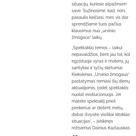
situacijų, kuriose atpažinsim
save. Sužinosime, kad, nors
pasaulis keičiasi, mes vis dar
sprendžiame tuos pačius
klausimus nuo „urvinio
žmogaus” laikų.
„Spektaklio temos – laikui
nepavaldžios, bent jau tol, kol
egzistuoja vyras ir moteris, jų
santykiai ir lyčių skirtumai.
Kiekvienas „Urvinio žmogaus”
pastatymas remiasi šių dienų
aktualijomis, todėl spektaklis
nuolat evoliucionuoja. Jei
matėte spektaklį prieš
penkerius ar dešimt metų,
dabar išvysite visiškai kitokias
situacijas”, – įsitikinęs
režisierius Dainius Kazlauskas.