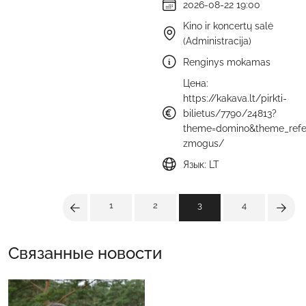
2026-08-22 19:00
Kino ir koncertų salė
(Administracija)
Renginys mokamas
Цена:
https://kakava.lt/pirkti-
bilietus/7790/24813?
theme=domino&theme_referre
zmogus/
Язык: LT
1
2
3
4
Связанные новости