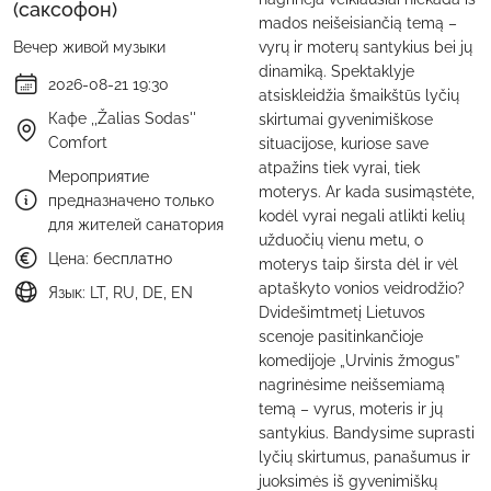
(саксофон)
mados neišeisiančią temą –
Вечер живой музыки
vyrų ir moterų santykius bei jų
dinamiką. Spektaklyje
2026-08-21 19:30
atsiskleidžia šmaikštūs lyčių
Кафе ,,Žalias Sodas''
skirtumai gyvenimiškose
Comfort
situacijose, kuriose save
atpažins tiek vyrai, tiek
Мероприятие
moterys. Ar kada susimąstėte,
предназначено только
kodėl vyrai negali atlikti kelių
для жителей санатория
užduočių vienu metu, o
Цена: бесплатно
moterys taip širsta dėl ir vėl
aptaškyto vonios veidrodžio?
Язык: LT, RU, DE, EN
Dvidešimtmetį Lietuvos
scenoje pasitinkančioje
komedijoje „Urvinis žmogus”
nagrinėsime neišsemiamą
temą – vyrus, moteris ir jų
santykius. Bandysime suprasti
lyčių skirtumus, panašumus ir
juoksimės iš gyvenimiškų