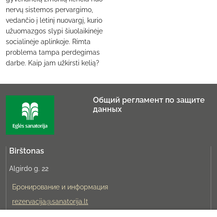
nervų sistemos pervargimo,
vedančio į lėtinį nuovargį, kurio
užuomazgos slypi šiuolaikinėje
socialinėje aplinkoje. Rimta
problema tampa perdegimas
darbe. Kaip jam užkirsti kelią?
Общий регламент по защите
данных
Birštonas
Algirdo g. 22
Бронирование и информация
rezervacija@sanatorija.lt