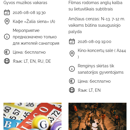
Gyvos muzikos vakaras
Filmas rodomas anglų kalba
su lietuviškais subtitrais
2026-08-08 19:30
Amžiaus cenzas: N-13. 7-12 m.
Кафе «Žalia siena» (A)
vaikams būtina suaugusiojo
Мероприятие
palyda
предназначено только
2026-08-09 19:00
для жителей санатория
Kino-koncertų salė ( A244
Цена: бесплатно
)
Язык: LT, EN, RU, DE
Renginys skirtas tik
sanatorijos gyventojams
Цена: бесплатно
Язык: LT, EN