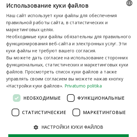
Использование куки файлов
+37031360220
Наш сайт использует куки файлы для обеспечения
LITHUANIAN
правильной работы сайта, в статистических и
Вы можете зарезервировать:
GERMAN
маркетинговых целях.
I-V 8:00-19:00
VI-VII 9:00-15:00
Необходимые куки файлы обязательны для правильного
ENGLISH
функционирования веб-сайта и электронных услуг. Эти
RUSSIAN
куки файлы не требуют вашего согласия.
Новостная рассылка
Вы можете дать согласие на использование сторонних
функциональных, статистических и маркетинговых куки
файлов. Просмотреть список куки файлов а также
управлять своим согласием вы можете нажав кнопку
«Настройки куки файлов».
Privatumo politika
Подписаться
НЕОБХОДИМЫЕ
ФУНКЦИОНАЛЬНЫЕ
СТАТИСТИЧЕСКИЕ
МАРКЕТИНГОВЫЕ
НАСТРОЙКИ КУКИ ФАЙЛОВ
Общий регламент по защите данных
Настройки куки файлов