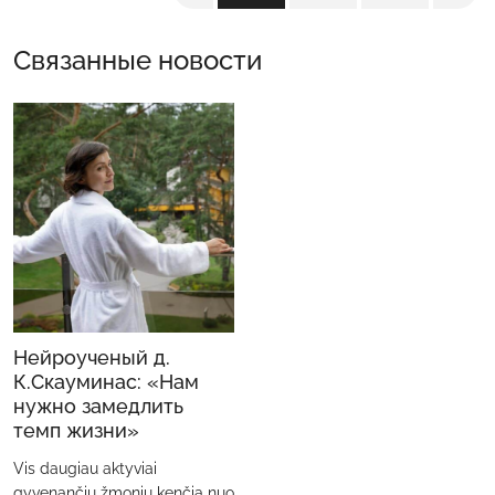
Связанные новости
Нейроученый д.
К.Скауминас: «Нам
нужно замедлить
темп жизни»
Vis daugiau aktyviai
gyvenančių žmonių kenčia nuo