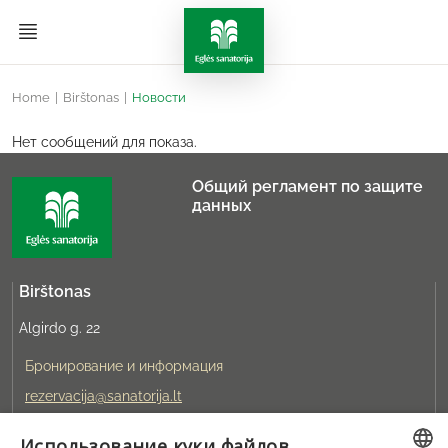
Home
|
Birštonas
|
Новости
Нет сообщений для показа.
Общий регламент по защите
данных
Birštonas
Algirdo g. 22
Бронирование и информация
rezervacija@sanatorija.lt
Использование куки файлов