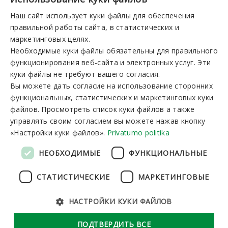
+37031360220
Наш сайт использует куки файлы для обеспечения
LITHUANIAN
правильной работы сайта, в статистических и
Вы можете зарезервировать:
GERMAN
маркетинговых целях.
I-V 8:00-19:00
VI-VII 9:00-15:00
Необходимые куки файлы обязательны для правильного
ENGLISH
функционирования веб-сайта и электронных услуг. Эти
RUSSIAN
куки файлы не требуют вашего согласия.
Новостная рассылка
Вы можете дать согласие на использование сторонних
функциональных, статистических и маркетинговых куки
файлов. Просмотреть список куки файлов а также
управлять своим согласием вы можете нажав кнопку
«Настройки куки файлов».
Privatumo politika
Подписаться
НЕОБХОДИМЫЕ
ФУНКЦИОНАЛЬНЫЕ
СТАТИСТИЧЕСКИЕ
МАРКЕТИНГОВЫЕ
НАСТРОЙКИ КУКИ ФАЙЛОВ
Общий регламент по защите данных
Настройки куки файлов
ПОДТВЕРДИТЬ ВСЕ